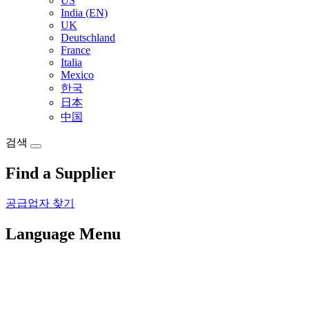
US
India (EN)
UK
Deutschland
France
Italia
Mexico
한국
日本
中国
검색
Find a Supplier
공급업자 찾기
Language Menu