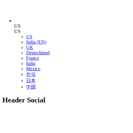
US
US
US
India (EN)
UK
Deutschland
France
Italia
Mexico
한국
日本
中国
Header Social