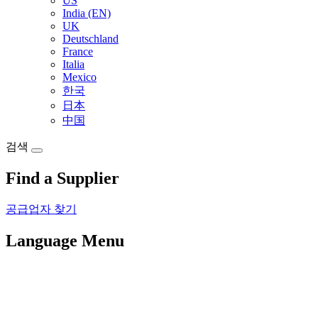
US
India (EN)
UK
Deutschland
France
Italia
Mexico
한국
日本
中国
검색
Find a Supplier
공급업자 찾기
Language Menu