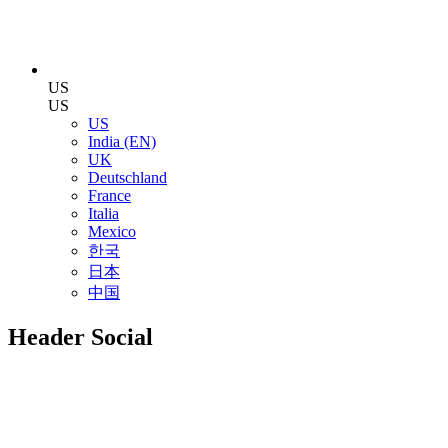
US
US
US
India (EN)
UK
Deutschland
France
Italia
Mexico
한국
日本
中国
Header Social