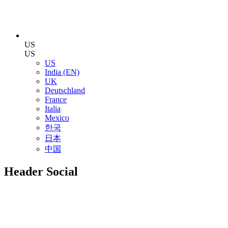
US
US
US
India (EN)
UK
Deutschland
France
Italia
Mexico
한국
日本
中国
Header Social