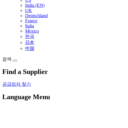
US
India (EN)
UK
Deutschland
France
Italia
Mexico
한국
日本
中国
검색
Find a Supplier
공급업자 찾기
Language Menu