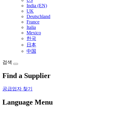
US
India (EN)
UK
Deutschland
France
Italia
Mexico
한국
日本
中国
검색
Find a Supplier
공급업자 찾기
Language Menu