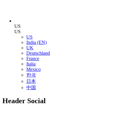
US
US
US
India (EN)
UK
Deutschland
France
Italia
Mexico
한국
日本
中国
Header Social