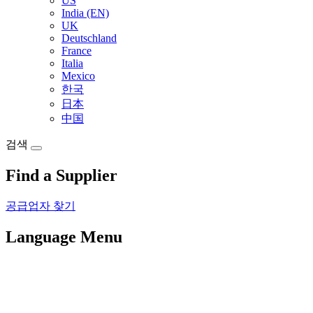
US
India (EN)
UK
Deutschland
France
Italia
Mexico
한국
日本
中国
검색
Find a Supplier
공급업자 찾기
Language Menu