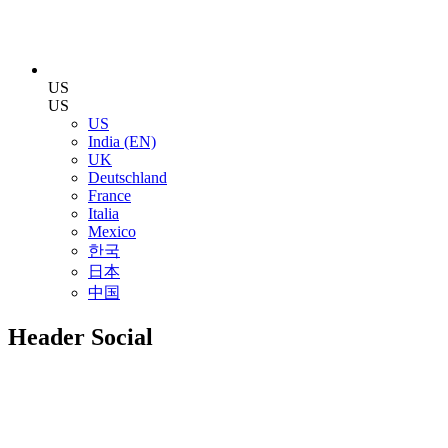
US
US
US
India (EN)
UK
Deutschland
France
Italia
Mexico
한국
日本
中国
Header Social