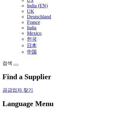
US
India (EN)
UK
Deutschland
France
Italia
Mexico
한국
日本
中国
검색
Find a Supplier
공급업자 찾기
Language Menu