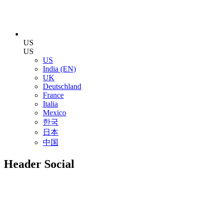
US
US
US
India (EN)
UK
Deutschland
France
Italia
Mexico
한국
日本
中国
Header Social